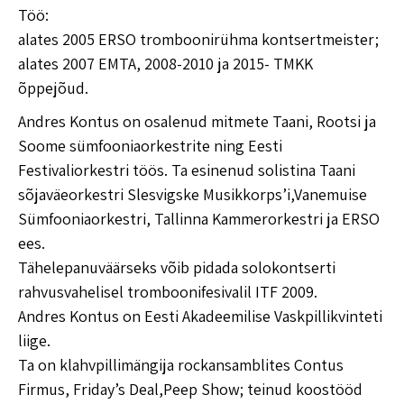
Töö:
alates 2005 ERSO tromboonirühma kontsertmeister;
alates 2007 EMTA, 2008-2010 ja 2015- TMKK
õppejõud.
Andres Kontus on osalenud mitmete Taani, Rootsi ja
Soome sümfooniaorkestrite ning Eesti
Festivaliorkestri töös. Ta esinenud solistina Taani
sõjaväeorkestri Slesvigske Musikkorps’i,Vanemuise
Sümfooniaorkestri, Tallinna Kammerorkestri ja ERSO
ees.
Tähelepanuväärseks võib pidada solokontserti
rahvusvahelisel tromboonifesivalil ITF 2009.
Andres Kontus on Eesti Akadeemilise Vaskpillikvinteti
liige.
Ta on klahvpillimängija rockansamblites Contus
Firmus, Friday’s Deal,Peep Show; teinud koostööd