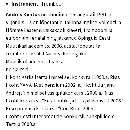
Instrument:
Tromboon
Andres Kontus
on sündinud 25. augustil 1981. a.
Viljandis. Ta on lõpetanud Tallinna Inglise Kolledzi ja
Nõmme Lastemuusikakooli klaveri, trombooni ja
eufooniumi erialal ning jätkanud õpinguid Eesti
Muusikaakadeemias. 2006. aastal lõpetas ta
trombooni erialal Aarhusi Kuningliku
Muusikaakadeemia Taanis.
Konkursid:
II koht Karlis Izarts’i nimelisel konkursil 1999.a. Riias
I koht YAMAHA stipendium 2002. a.; I koht Jurjanu
Andrejs’i nimelisel vaskpillikonkursil 2006.a. Riias
I koht konkursil “Eesti puhk- ja löökpillisolistid 2006”
Erso preemia konkursil “Con Brio” 2006.a.
I koht Eesti Interpreetide Konkursil puhkpillidele
Tartus 2008.a.