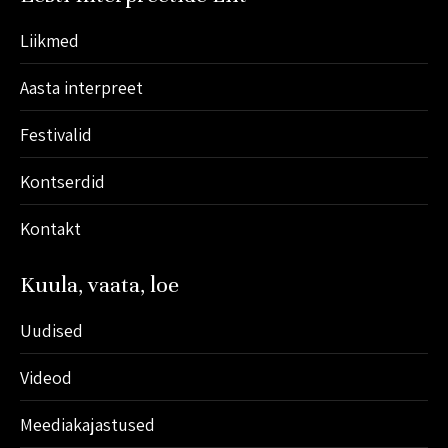
in
in
in
in
in
Liikmed
new
new
new
new
new
window
window
window
window
window
Aasta interpreet
Festivalid
Kontserdid
Kontakt
Kuula, vaata, loe
Uudised
Videod
Meediakajastused